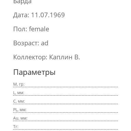
Барда
Дата: 11.07.1969
Пол: female
Возраст: ad
Коллектор: Каплин В.
Параметры
M, гр:
L, мм:
C, мм:
PL, мм:
Au, мм:
Tr: