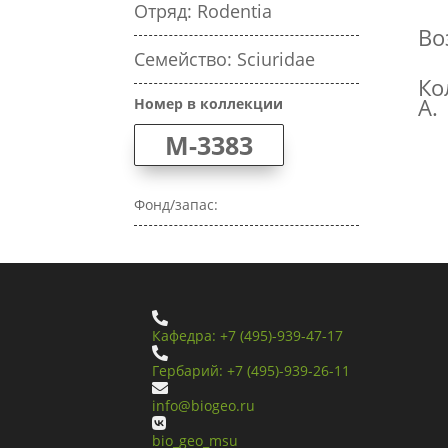
Отряд: Rodentia
Во
Семейство: Sciuridae
Ко
А.
Номер в коллекции
M-3383
Фонд/запас:

Кафедра: +7 (495)-939-47-17

Гербарий: +7 (495)-939-26-11

info@biogeo.ru

bio_geo_msu