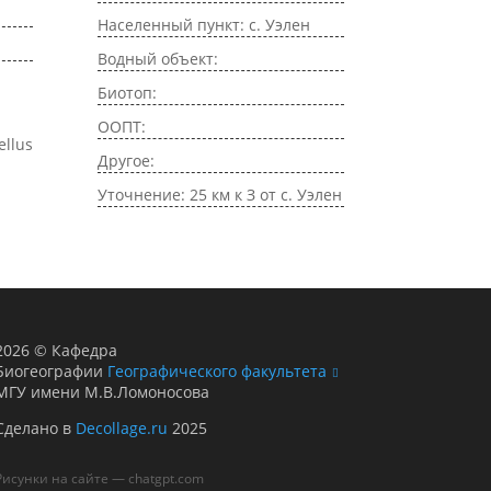
Населенный пункт: с. Уэлен
Водный объект:
Биотоп:
ООПТ:
ellus
Другое:
Уточнение: 25 км к З от с. Уэлен
2026
©
Кафедра
Биогеографии
Географического факультета
МГУ имени М.В.Ломоносова
Сделано в
Decollage.ru
2025
Рисунки на сайте — chatgpt.com