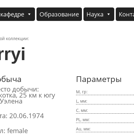
 кафедре
Образование
Наука
Конт
кой коллекции:
rryi
обыча
Параметры
сто добычи:
M, гр:
котка, 25 км к югу
 Уэлена
L, мм:
C, мм:
та: 20.06.1974
PL, мм:
Au, мм:
л: female