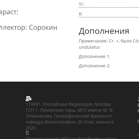
Tr:
зраст:
R:
ллектор: Сорокин
Дополнения
Примечания: Cr. +, было Cit
undulatus
Дополнение 1:
Дополнение 2:

119991, Российская Федерация, Москва,
ГСП-1, Ленинские горы, МГУ имени М. В.
Ломоносова, Географический факультет,
кафедра биогеографии, 20 этаж, комната
2020

Главное здания МГУ на Воробьёвых горах,