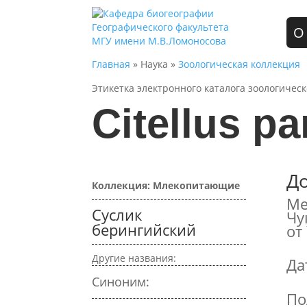
О
Главная
» Наука »
Зоологическая коллекция
Этикетка электронного каталога зоологичес
Citellus pa
Д
Коллекция: Млекопитающие
Ме
Суслик
Чу
берингийский
от
Другие названия:
Да
Синоним:
По