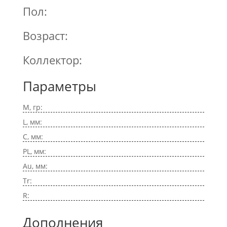
Пол:
Возраст:
Коллектор:
Параметры
M, гр:
L, мм:
C, мм:
PL, мм:
Au, мм:
Tr:
R:
Дополнения