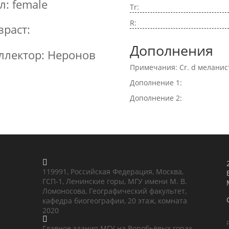
л: female
Tr:
R:
зраст:
Дополнения
ллектор: Неронов
Примечания: Cr. d меланис
Дополнение 1:
Дополнение 2:

119991, Российская Федерация, Москва,
ГСП-1, Ленинские горы, МГУ имени М. В.
Ломоносова, Географический факультет,
кафедра биогеографии, 20 этаж, комната
2020

Главное здания МГУ на Воробьёвых горах,