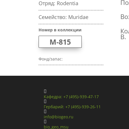
По
Отряд: Rodentia
Во
Семейство: Muridae
Ко
Номер в коллекции
В.
M-815
Фонд/запас:

Кафедра: +7 (495)-939-47-17

Гербарий: +7 (495)-939-26-11

info@biogeo.ru

bio_geo_msu