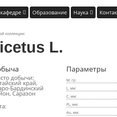
 кафедре
Образование
Наука
Конта
кой коллекции:
icetus L.
обыча
Параметры
сто добычи:
M, гр:
тайский край,
аро-Бардинский
L, мм:
йон, Саразон
C, мм:
PL, мм:
та:
Au, мм: