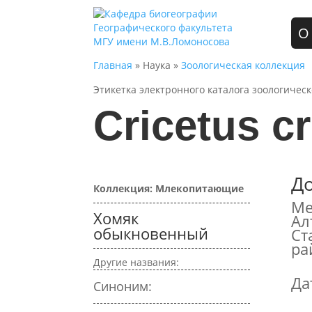
О
Главная
» Наука »
Зоологическая коллекция
Этикетка электронного каталога зоологичес
Cricetus cr
Д
Коллекция: Млекопитающие
Ме
Хомяк
Ал
обыкновенный
Ст
ра
Другие названия:
Да
Синоним: