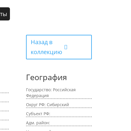
кты
Назад в
коллекцию
География
Государство: Российская
Федерация
Округ РФ: Сибирский
Субъект РФ:
Адм. район: