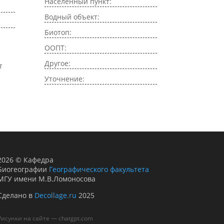
Населенный пункт:
Водный объект:
Биотоп:
ООПТ:
Другое:
т
Уточнение:
2026
©
Кафедра
Биогеографии
Географического факультета
МГУ имени М.В.Ломоносова
Сделано в
Decollage.ru
2025
Рисунки на сайте — chatgpt.com