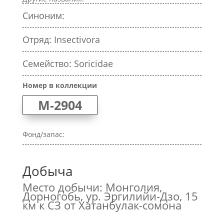
Синоним:
Отряд: Insectivora
Семейство: Soricidae
Номер в коллекции
M-2904
Фонд/запас:
Добыча
Место добычи: Монголия,
Дорногобь, ур. Эргилийи-Дзо, 15
км к СЗ от Хатанбулак-сомона