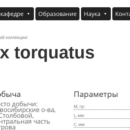
 кафедре
Образование
Наука
Конт
кой коллекции:
x torquatus
обыча
Параметры
сто добычи:
M, гр:
восибирские о-ва,
 Столбовой,
L, мм:
нтральная часть
C, мм:
трова