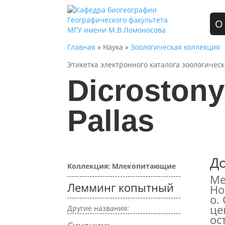
О
Главная
» Наука »
Зоологическая коллекция
Этикетка электронного каталога зоологичес
Dicrostony
Pallas
Д
Коллекция: Млекопитающие
Ме
Лемминг копытный
Но
о.
це
Другие названия:
ос