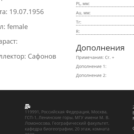
PL, мм:
та: 19.07.1956
Au, мм:
Tr:
л: female
R:
зраст:
Дополнения
ллектор: Сафонов
Примечания: Cr. +
Дополнение 1:
Дополнение 2:

119991, Российская Федерация, Москва,
ГСП-1, Ленинские горы, МГУ имени М. В.
Ломоносова, Географический факультет,
кафедра биогеографии, 20 этаж, комната