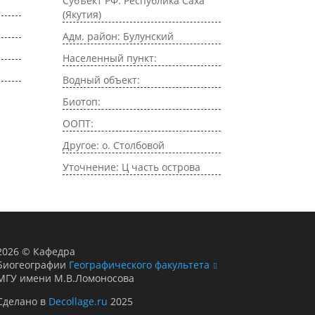
Субъект РФ: Республика Саха
(Якутия)
Адм. район: Булунский
Населенный пункт:
Водный объект:
Биотоп:
ООПТ:
Другое: о. Столбовой
Уточнение: Ц часть острова
2026
©
Кафедра
Биогеографии
Географического факультета
МГУ имени М.В.Ломоносова
Сделано в
Decollage.ru
2025