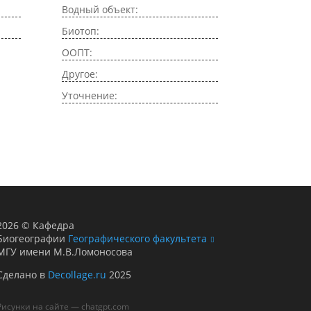
Водный объект:
Биотоп:
ООПТ:
Другое:
Уточнение:
2026
©
Кафедра
Биогеографии
Географического факультета
МГУ имени М.В.Ломоносова
Сделано в
Decollage.ru
2025
Рисунки на сайте — chatgpt.com