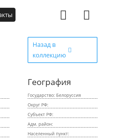
акты
Назад в
коллекцию
География
Государство: Белоруссия
Округ РФ:
Субъект РФ:
Адм. район:
Населенный пункт: