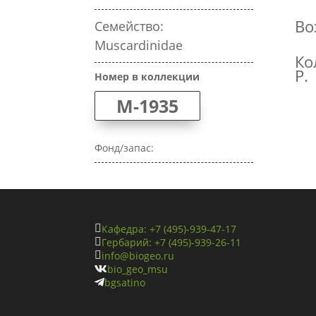
Во
Семейство:
Muscardinidae
Ко
Р.
Номер в коллекции
M-1935
Фонд/запас:
Кафедра: +7 (495)-939-47-17

Гербарий: +7 (495)-939-26-11

info@biogeo.ru

bio_geo_msu

bgsatino
