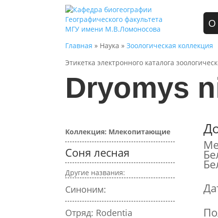
О
Главная
» Наука »
Зоологическая коллекция
Этикетка электронного каталога зоологичес
Dryomys ni
Д
Коллекция: Млекопитающие
Ме
Соня лесная
Бе
Бе
Другие названия:
Да
Синоним:
По
Отряд: Rodentia