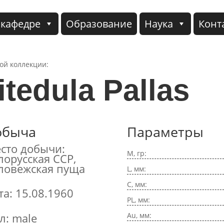
 кафедре
Образование
Наука
Конт
кой коллекции:
tedula Pallas
обыча
Параметры
сто добычи:
M, гр:
лорусская ССР,
ловежская пуща
L, мм:
C, мм:
та: 15.08.1960
PL, мм:
Au, мм:
л: male