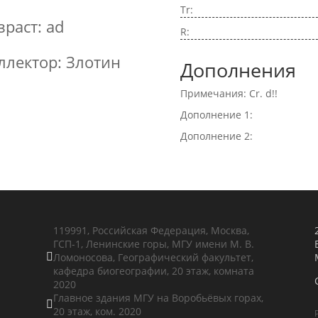
Tr:
зраст: ad
R:
ллектор: Злотин
Дополнения
Примечания: Cr. d!!
Дополнение 1:
Дополнение 2:
119991, Российская Федерация, Москва,
ГСП-1, Ленинские горы, МГУ имени М. В.
Ломоносова, Географический факультет,

кафедра биогеографии, 20 этаж, комната
2020
Главное здания МГУ на Воробьёвых горах,

20 этаж, ком. 2020