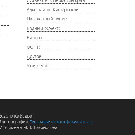
Субъект РФ: Пермский край
Адм. район: Кишертский
Населенный пункт:
Водный объект:
Биотоп:
ООПТ:
Другое:
Уточнение:
2026
©
Кафедра
Биогеографии
Географического факультета
МГУ имени М.В.Ломоносова