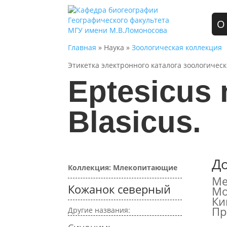
О
Главная
» Наука »
Зоологическая коллекция
Этикетка электронного каталога зоологичес
Eptesicus 
Blasicus.
Д
Коллекция: Млекопитающие
Ме
Кожанок северный
Мо
Ки
Пр
Другие названия: