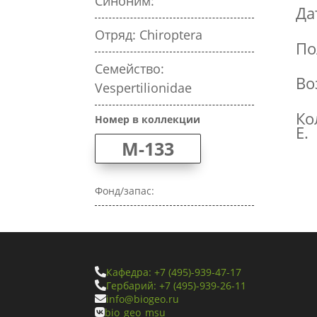
Синоним:
Да
Отряд: Chiroptera
По
Семейство:
Во
Vespertilionidae
Ко
Номер в коллекции
Е.
M-133
Фонд/запас:
Кафедра: +7 (495)-939-47-17

Гербарий: +7 (495)-939-26-11

info@biogeo.ru

bio_geo_msu
