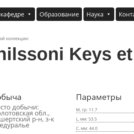
 кафедре
Образование
Наука
Конт
кой коллекции:
nilssoni Keys et
обыча
Параметры
сто добычи:
M, гр: 11.7
лотовская обл.,
шертский р-н, з-к
L, мм: 53.5
едуралье
C, мм: 44.0