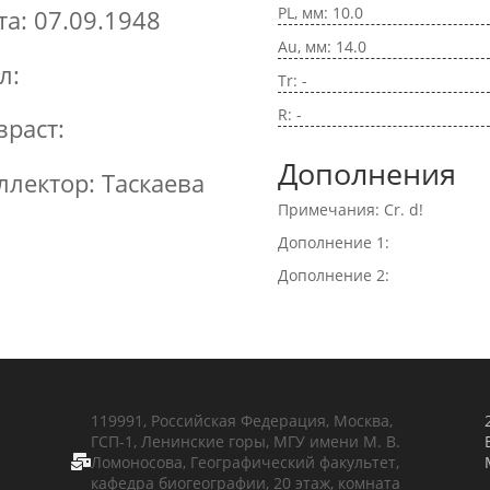
PL, мм: 10.0
та: 07.09.1948
Au, мм: 14.0
л:
Tr: -
R: -
зраст:
Дополнения
ллектор: Таскаева
Примечания: Cr. d!
Дополнение 1:
Дополнение 2:
119991, Российская Федерация, Москва,
ГСП-1, Ленинские горы, МГУ имени М. В.
Ломоносова, Географический факультет,

кафедра биогеографии, 20 этаж, комната