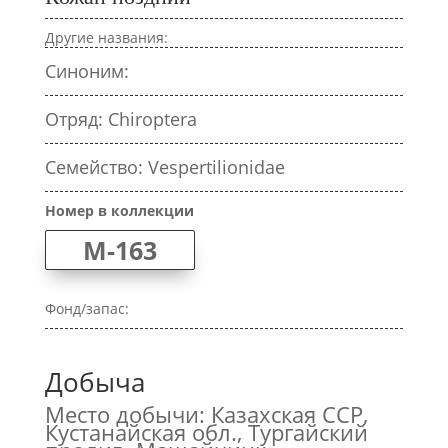
Другие названия:
Синоним:
Отряд: Chiroptera
Семейство: Vespertilionidae
Номер в коллекции
M-163
Фонд/запас:
Добыча
Место добычи: Казахская ССР,
Кустанайская обл., Тургайский