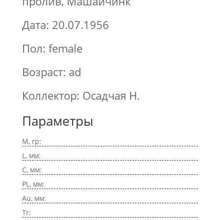
пролив, Машайчинк
Дата: 20.07.1956
Пол: female
Возраст: ad
Коллектор: Осадчая Н.
Параметры
M, гр:
L, мм:
C, мм:
PL, мм:
Au, мм:
Tr: