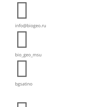

info@biogeo.ru

bio_geo_msu

bgsatino