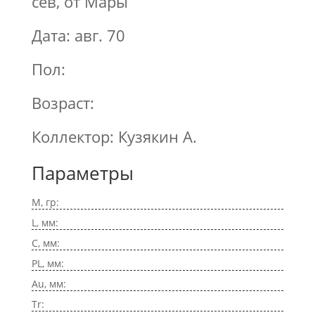
сев, от Мары
Дата: авг. 70
Пол:
Возраст:
Коллектор: Кузякин А.
Параметры
M, гр:
L, мм:
C, мм:
PL, мм:
Au, мм:
Tr: