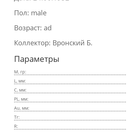
Пол: male
Возраст: ad
Коллектор: Вронский Б.
Параметры
M, гр:
L, мм:
C, мм:
PL, мм:
Au, мм:
Tr:
R: