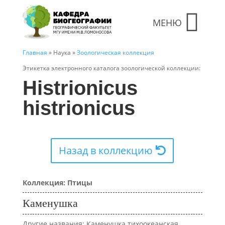
МЕНЮ
Главная
» Наука »
Зоологическая коллекция
Этикетка электронного каталога зоологической коллекции:
Histrionicus
histrionicus
Назад в коллекцию
Коллекция: Птицы
Каменушка
Другие названия: Каменушка тихоокеанская