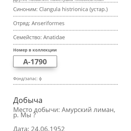
Синоним: Clangula histrionica (устар.)
Отряд: Anseriformes
Семейство: Anatidae
Номер в коллекции
A-1790
Фонд/запас: ф
Добыча
Место добычи: Амурский лиман,
р. Мы ?
Дата: 24.06.1952