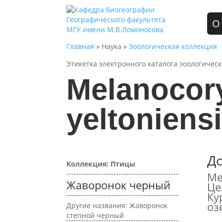
О
Главная
» Наука »
Зоологическая коллекция
Этикетка электронного каталога зоологичес
Melanocor
yeltoniens
Д
Коллекция: Птицы
Ме
Жаворонок черный
Це
Ку
оз
Другие названия: Жаворонок
степной черный