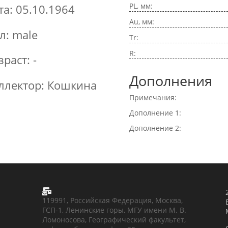
PL, мм:
та: 05.10.1964
Au, мм:
л: male
Tr:
R:
зраст: -
Дополнения
ллектор: Кошкина
Примечания:
Дополнение 1:
Дополнение 2:

119991, Российская Федерация, Москва,
ГСП-1, Ленинские горы, МГУ имени М. В.
Ломоносова, Географический факультет,