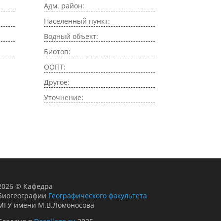
Адм. район:
Населенный пункт:
Водный объект:
Биотоп:
ООПТ:
Другое:
Уточнение:
2026
©
Кафедра
Биогеографии
Географического факультета
МГУ имени М.В.Ломоносова