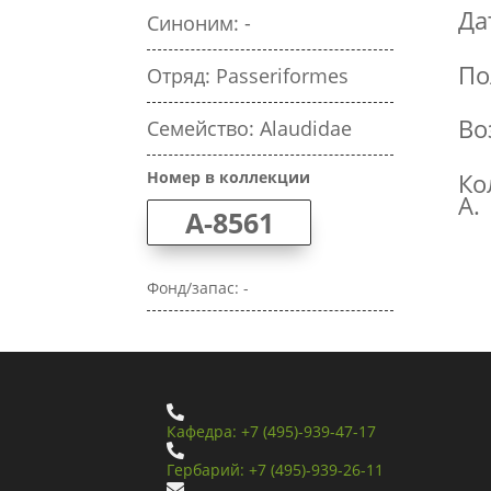
Да
Синоним: -
По
Отряд: Passeriformes
Во
Семейство: Alaudidae
Номер в коллекции
Ко
А.
A-8561
Фонд/запас: -

Кафедра: +7 (495)-939-47-17

Гербарий: +7 (495)-939-26-11
