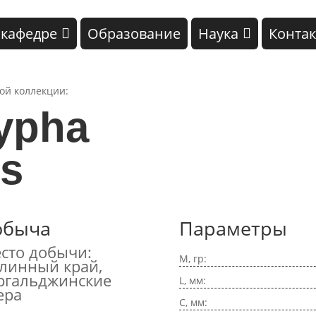
 кафедре
Образование
Наука
Конта
кой коллекции:
ypha
is
обыча
Параметры
сто добычи:
M, гр:
линный край,
ргальджинские
L, мм:
ера
C, мм: