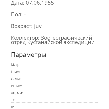
Дата: 07.06.1955
Пол: -
Возраст: juv
Коллектор: Зоогеографический
отряд Кустанайской экспедиции
Параметры
M, гр:
L, мм:
C, мм:
PL, мм:
Au, мм:
Tr:
R: