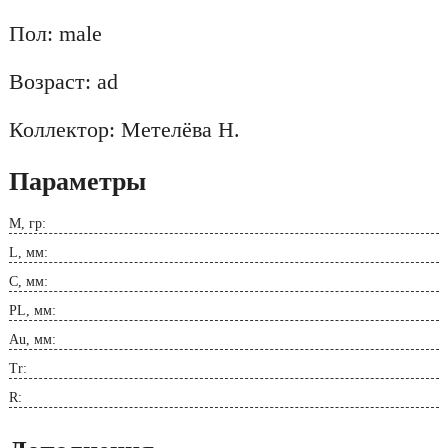
Пол: male
Возраст: ad
Коллектор: Метелёва Н.
Параметры
M, гр:
L, мм:
C, мм:
PL, мм:
Au, мм:
Tr:
R: