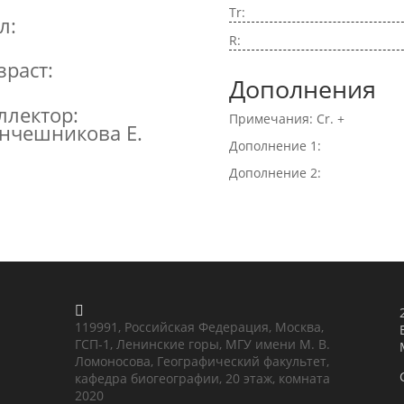
Tr:
л:
R:
зраст:
Дополнения
ллектор:
Примечания: Cr. +
нчешникова Е.
Дополнение 1:
Дополнение 2:

119991, Российская Федерация, Москва,
ГСП-1, Ленинские горы, МГУ имени М. В.
Ломоносова, Географический факультет,
кафедра биогеографии, 20 этаж, комната
2020