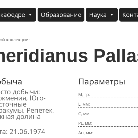
 кафедре
Образование
Наука
Конт
кой коллекции:
eridianus Palla
обыча
Параметры
сто добычи:
M, гр:
ркмения, Юго-
сточные
L, мм:
ракумы, Репетек,
C, мм:
ная долина
PL, мм:
та: 21.06.1974
Au, мм: