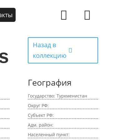
акты
Назад в
s
коллекцию
География
Государство: Туркменистан
Округ РФ:
Субъект РФ:
Адм. район:
Населенный пункт: