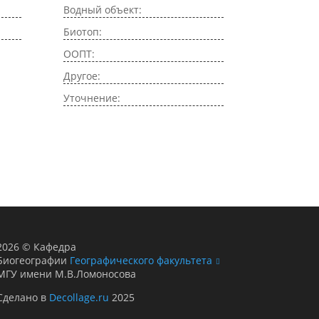
Водный объект:
Биотоп:
ООПТ:
Другое:
Уточнение:
2026
©
Кафедра
Биогеографии
Географического факультета
МГУ имени М.В.Ломоносова
Сделано в
Decollage.ru
2025