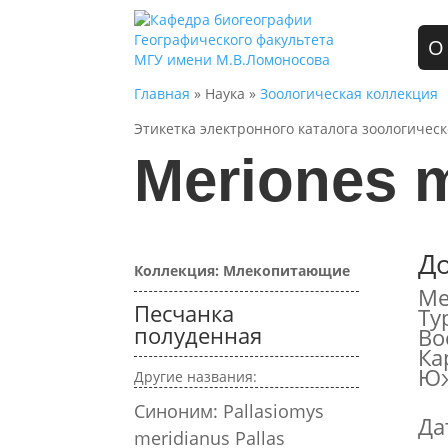
О
Главная
» Наука »
Зоологическая коллекция
Этикетка электронного каталога зоологичес
Meriones m
Д
Коллекция: Млекопитающие
Ме
Песчанка
Ту
полуденная
Во
Ка
Юж
Другие названия:
Синоним: Pallasiomys
Да
meridianus Pallas