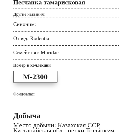
Песчанка тамарисковая
Другие названия:
Синоним:
Отряд: Rodentia
Семейство: Muridae
Номер в коллекции
M-2300
Фонд/запас:
Добыча
Место добычи: Казахская ССР,
Кустанайская обл., пески Тосынкум