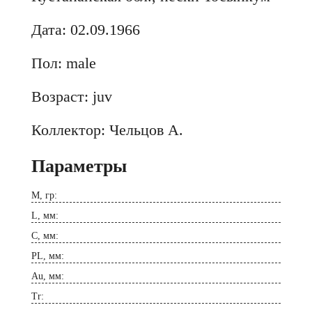
Дата: 02.09.1966
Пол: male
Возраст: juv
Коллектор: Чельцов А.
Параметры
M, гр:
L, мм:
C, мм:
PL, мм:
Au, мм:
Tr: