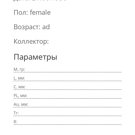
Пол: female
Возраст: ad
Коллектор:
Параметры
M, гр:
L, мм:
C, мм:
PL, мм:
Au, мм:
Tr:
R: