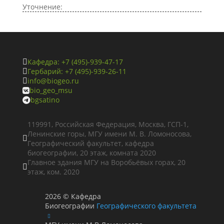
Уточнение:
Кафедра: +7 (495)-939-47-17

Гербарий: +7 (495)-939-26-11

info@biogeo.ru

bio_geo_msu

bgsatino

119991, Российская Федерация, Москва, ГСП-1,
Ленинские горы, МГУ имени М. В. Ломоносова,

Географический факультет, кафедра
биогеографии, 20 этаж, комната 2020
Главное здания МГУ на Воробьёвых горах, 20

этаж, ком. 2020
2026
©
Кафедра
Биогеографии
Географического факультета