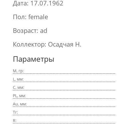
Дата: 17.07.1962
Пол: female
Возраст: ad
Коллектор: Осадчая Н.
Параметры
M, гр:
L, мм:
C, мм:
PL, мм:
Au, мм:
Tr:
R: