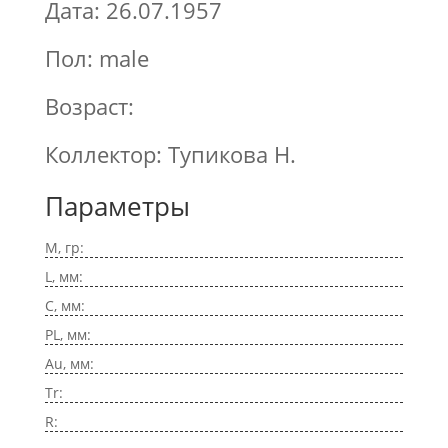
Дата: 26.07.1957
Пол: male
Возраст:
Коллектор: Тупикова Н.
Параметры
M, гр:
L, мм:
C, мм:
PL, мм:
Au, мм:
Tr:
R: