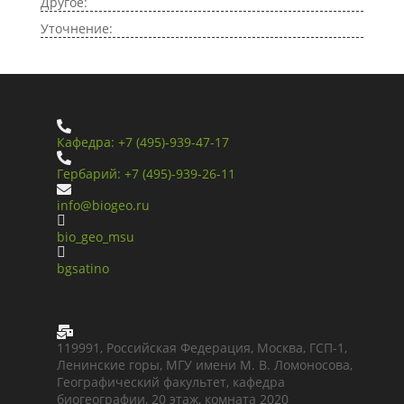
Другое:
Уточнение:

Кафедра: +7 (495)-939-47-17

Гербарий: +7 (495)-939-26-11

info@biogeo.ru

bio_geo_msu

bgsatino

119991, Российская Федерация, Москва, ГСП-1,
Ленинские горы, МГУ имени М. В. Ломоносова,
Географический факультет, кафедра
биогеографии, 20 этаж, комната 2020