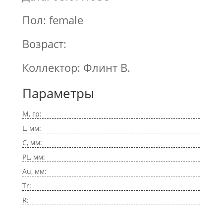
Пол: female
Возраст:
Коллектор: Флинт В.
Параметры
M, гр:
L, мм:
C, мм:
PL, мм:
Au, мм:
Tr:
R: