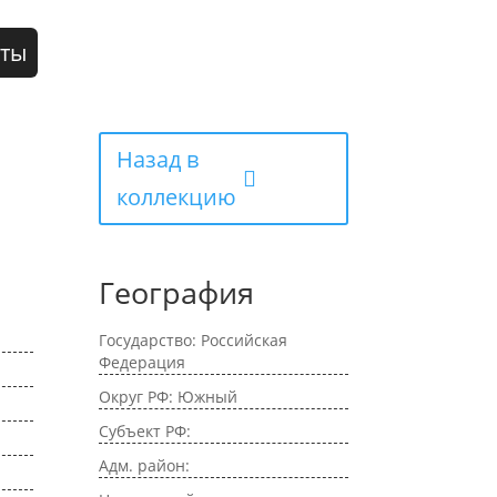
кты
Назад в
коллекцию
География
Государство: Российская
Федерация
Округ РФ: Южный
Субъект РФ:
Адм. район: