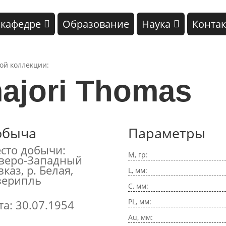
 кафедре
Образование
Наука
Конта
кой коллекции:
majori Thomas
обыча
Параметры
сто добычи:
M, гр:
веро-Западный
вказ, р. Белая,
L, мм:
зерипль
C, мм:
PL, мм:
та: 30.07.1954
Au, мм: