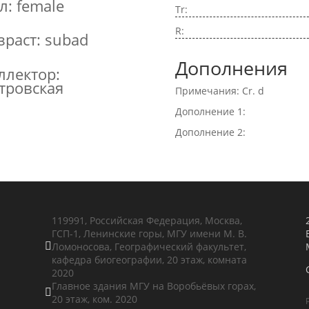
л: female
Tr:
R:
зраст: subad
Дополнения
ллектор:
тровская
Примечания: Cr. d
Дополнение 1:
Дополнение 2:
119991, Российская Федерация, Москва,
ГСП-1, Ленинские горы, МГУ имени М. В.
Ломоносова, Географический факультет,

кафедра биогеографии, 20 этаж, комната
2020
Главное здания МГУ на Воробьёвых горах,

20 этаж, ком. 2020