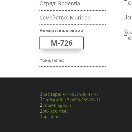
По
Отряд: Rodentia
Во
Семейство: Muridae
Ко
Номер в коллекции
Пе
M-726
Фонд/запас:
Кафедра: +7 (495)-939-47-17

Гербарий: +7 (495)-939-26-11

info@biogeo.ru

bio_geo_msu

bgsatino
