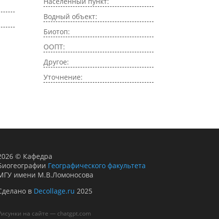
Населенный пункт:
Водный объект:
Биотоп:
ООПТ:
Другое:
Уточнение:
2026
©
Кафедра
Биогеографии
Географического факультета
МГУ имени М.В.Ломоносова
Сделано в
Decollage.ru
2025
Рисунки на сайте — chatgpt.com