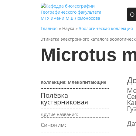
О
Главная
» Наука »
Зоологическая коллекция
Этикетка электронного каталога зоологичес
Microtus 
Д
Коллекция: Млекопитающие
Ме
Полёвка
Се
кустарниковая
Ка
Гу
Другие названия:
Да
Синоним: