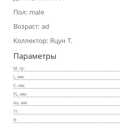
Пол: male
Возраст: ad
Коллектор: Яцун Т.
Параметры
M, гр:
L, мм:
C, мм:
PL, мм:
Au, мм:
Tr:
R: