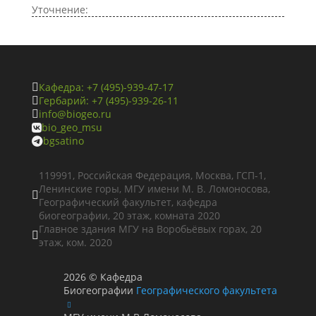
Уточнение:
Кафедра: +7 (495)-939-47-17

Гербарий: +7 (495)-939-26-11

info@biogeo.ru

bio_geo_msu

bgsatino

119991, Российская Федерация, Москва, ГСП-1,
Ленинские горы, МГУ имени М. В. Ломоносова,

Географический факультет, кафедра
биогеографии, 20 этаж, комната 2020
Главное здания МГУ на Воробьёвых горах, 20

этаж, ком. 2020
2026
©
Кафедра
Биогеографии
Географического факультета