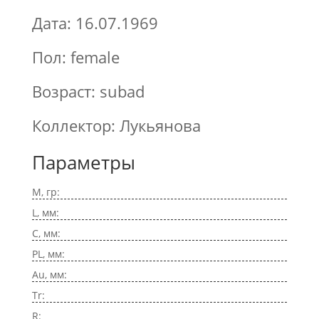
Дата: 16.07.1969
Пол: female
Возраст: subad
Коллектор: Лукьянова
Параметры
M, гр:
L, мм:
C, мм:
PL, мм:
Au, мм:
Tr:
R: