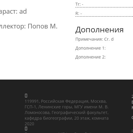
Tr: -
зраст: ad
R: -
ллектор: Попов М.
Дополнения
Примечания: Cr. d
Дополнение 1:
Дополнение 2:

119991, Российская Федерация, Москва,
ГСП-1, Ленинские горы, МГУ имени М. В.
Ломоносова, Географический факультет,
кафедра биогеографии, 20 этаж, комната
2020
