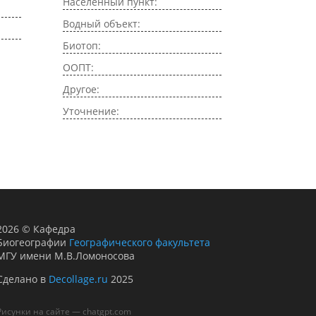
Населенный пункт:
Водный объект:
Биотоп:
ООПТ:
Другое:
Уточнение:
2026
©
Кафедра
Биогеографии
Географического факультета
МГУ имени М.В.Ломоносова
Сделано в
Decollage.ru
2025
Рисунки на сайте — chatgpt.com