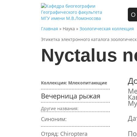
О
Главная
» Наука »
Зоологическая коллекция
Этикетка электронного каталога зоологичес
Nyctalus n
Д
Коллекция: Млекопитающие
Ме
Вечерница рыжая
Ка
Му
Другие названия:
Да
Синоним:
По
Отряд: Chiroptera