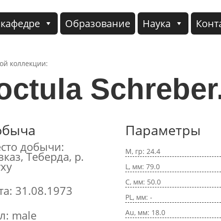
 кафедре
Образование
Наука
Конт
кой коллекции:
octula Schreber
обыча
Параметры
сто добычи:
M, гр: 24.4
вказ, Теберда, р.
ху
L, мм: 79.0
C, мм: 50.0
та: 31.08.1973
PL, мм: -
Au, мм: 18.0
л: male