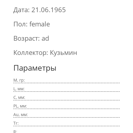
Дата: 21.06.1965
Пол: female
Возраст: ad
Коллектор: Кузьмин
Параметры
M, гр:
L, мм:
C, мм:
PL, мм:
Au, мм:
Tr:
R: