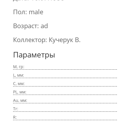
Пол: male
Возраст: ad
Коллектор: Кучерук В.
Параметры
M, гр:
L, мм:
C, мм:
PL, мм:
Au, мм:
Tr:
R: