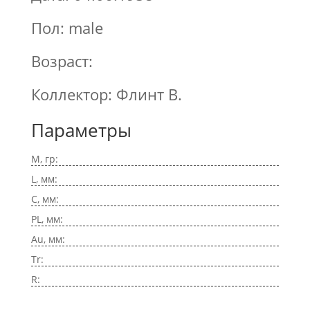
Пол: male
Возраст:
Коллектор: Флинт В.
Параметры
M, гр:
L, мм:
C, мм:
PL, мм:
Au, мм:
Tr:
R: