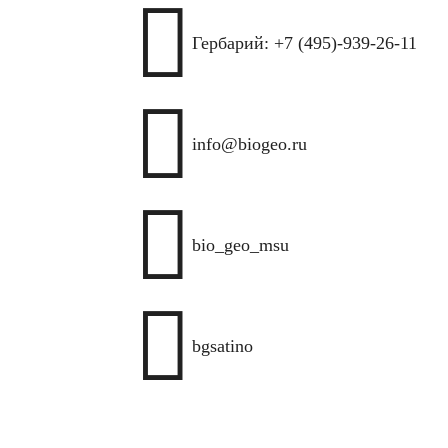

Гербарий: +7 (495)-939-26-11

info@biogeo.ru

bio_geo_msu

bgsatino