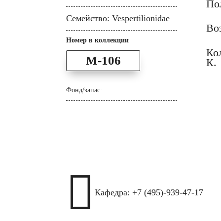
По
Семейство: Vespertilionidae
Воз
Номер в коллекции
Ко
M-106
К.
Фонд/запас:

Кафедра: +7 (495)-939-47-17