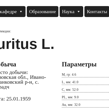
кафедре
Образование
Наука
Контакты
ллекции:
ritus L.
обыча
Параметры
сто добычи:
M, гр: 4.6
овская обл., Ивано-
нковский р-н, с.
L, мм: 41.0
радч
C, мм: 52.0
PL, мм: 9.0
а: 25.01.1959
Au, мм: 32.0