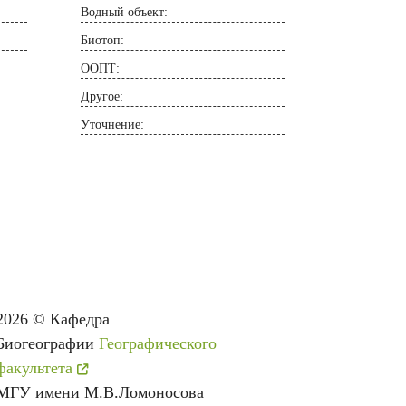
Водный объект:
Биотоп:
ООПТ:
Другое:
Уточнение:
2026
©
Кафедра
Биогеографии
Географического
факультета
МГУ имени М.В.Ломоносова