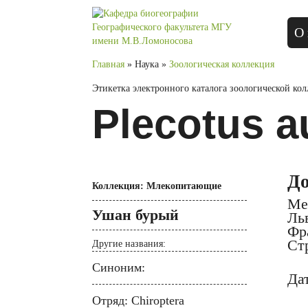
О 
Главная
» Наука »
Зоологическая коллекция
Этикетка электронного каталога зоологической ко
Plecotus au
Д
Коллекция: Млекопитающие
Ме
Ушан бурый
Льв
Фра
Ст
Другие названия:
Синоним:
Дат
Отряд: Chiroptera