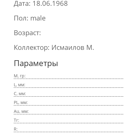
Дата: 18.06.1968
Пол: male
Возраст:
Коллектор: Исмаилов М.
Параметры
M, гр:
L, мм:
C, мм:
PL, мм:
Au, мм:
Tr:
R: