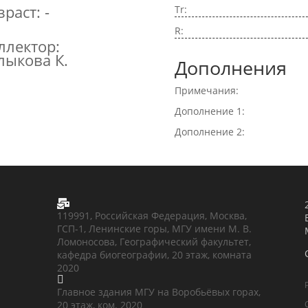
зраст: -
Tr:
R:
ллектор:
лыкова К.
Дополнения
Примечания:
Дополнение 1:
Дополнение 2:

119991, Российская Федерация, Москва,
ГСП-1, Ленинские горы, МГУ имени М. В.
Ломоносова, Географический факультет,
кафедра биогеографии, 20 этаж, комната
2020

Главное здания МГУ на Воробьёвых горах,
20 этаж, ком. 2020