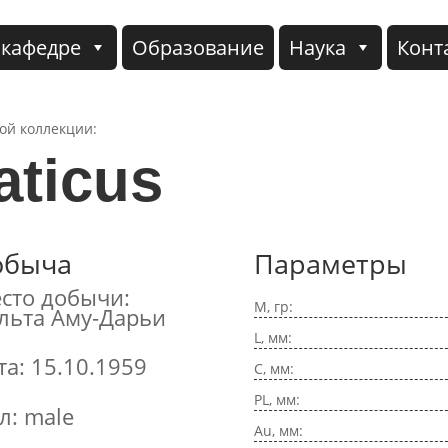
 кафедре
Образование
Наука
Конт
кой коллекции:
aticus
обыча
Параметры
сто добычи:
M, гр:
льта Аму-Дарьи
L, мм:
та: 15.10.1959
C, мм:
PL, мм:
л: male
Au, мм: