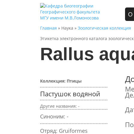
О
Главная
» Наука »
Зоологическая коллекция
Этикетка электронного каталога зоологичес
Rallus aqu
Д
Коллекция: Птицы
Ме
Пастушок водяной
Де
Другие названия: -
Да
Синоним: -
По
Отряд: Gruiformes