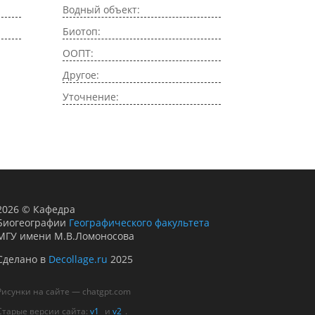
Водный объект:
Биотоп:
ООПТ:
Другое:
Уточнение:
2026
©
Кафедра
Биогеографии
Географического факультета
МГУ имени М.В.Ломоносова
Сделано в
Decollage.ru
2025
Рисунки на сайте — chatgpt.com
Старые версии сайта:
v1
и
v2
.