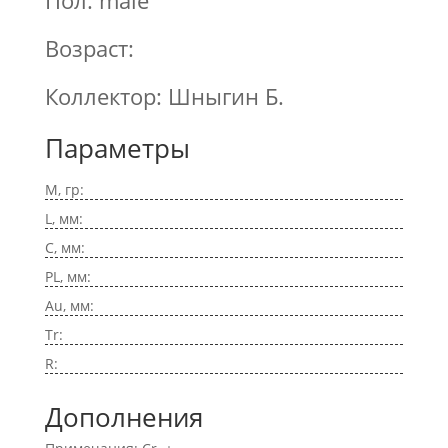
Пол: male
Возраст:
Коллектор: Шныгин Б.
Параметры
M, гр:
L, мм:
C, мм:
PL, мм:
Au, мм:
Tr:
R:
Дополнения