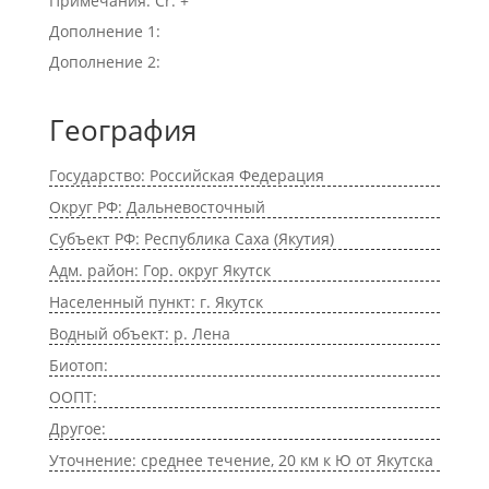
Примечания: Cr. +
Дополнение 1:
Дополнение 2:
География
Государство: Российская Федерация
Округ РФ: Дальневосточный
Субъект РФ: Республика Саха (Якутия)
Адм. район: Гор. округ Якутск
Населенный пункт: г. Якутск
Водный объект: р. Лена
Биотоп:
ООПТ:
Другое:
Уточнение: среднее течение, 20 км к Ю от Якутска