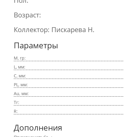
Пол:
Возраст:
Коллектор: Пискарева Н.
Параметры
M, гр:
L, мм:
C, мм:
PL, мм:
Au, мм:
Tr:
R:
Дополнения