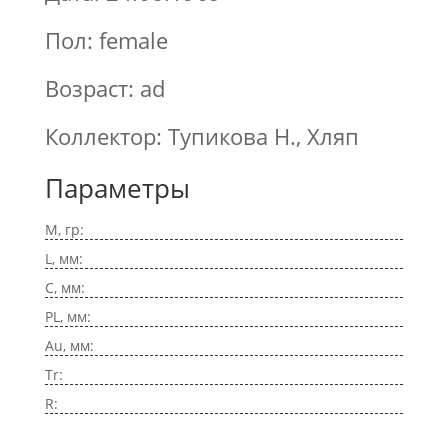
Пол: female
Возраст: ad
Коллектор: Тупикова Н., Хляп
Параметры
M, гр:
L, мм:
C, мм:
PL, мм:
Au, мм:
Tr:
R: