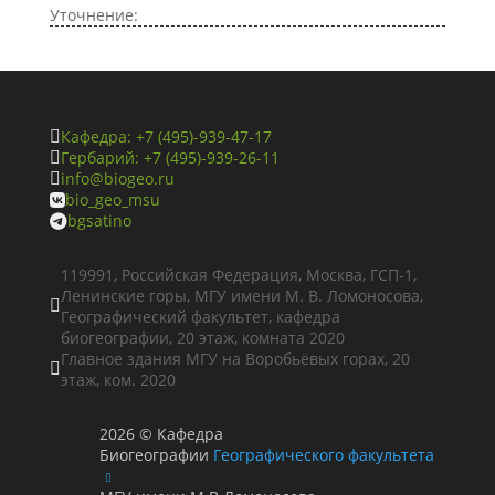
Уточнение:
Кафедра: +7 (495)-939-47-17

Гербарий: +7 (495)-939-26-11

info@biogeo.ru

bio_geo_msu

bgsatino

119991, Российская Федерация, Москва, ГСП-1,
Ленинские горы, МГУ имени М. В. Ломоносова,

Географический факультет, кафедра
биогеографии, 20 этаж, комната 2020
Главное здания МГУ на Воробьёвых горах, 20

этаж, ком. 2020
2026
©
Кафедра
Биогеографии
Географического факультета