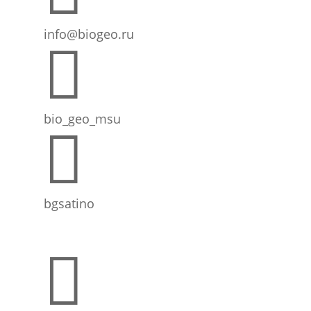
info@biogeo.ru

bio_geo_msu

bgsatino
