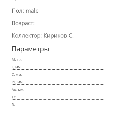
Пол: male
Возраст:
Коллектор: Кириков С.
Параметры
M, гр:
L, мм:
C, мм:
PL, мм:
Au, мм:
Tr:
R: