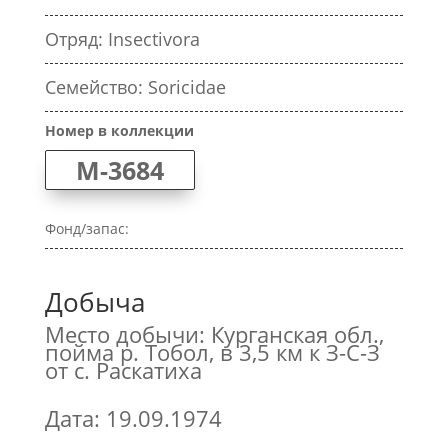
Отряд: Insectivora
Семейство: Soricidae
Номер в коллекции
M-3684
Фонд/запас:
Добыча
Место добычи: Курганская обл.,
пойма р. Тобол, в 3,5 км к З-С-З
от с. Раскатиха
Дата: 19.09.1974