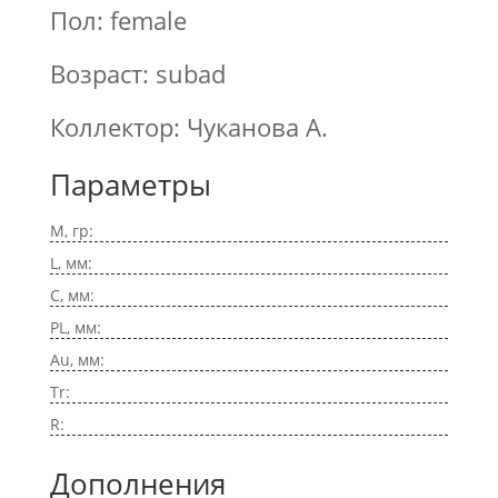
Пол: female
Возраст: subad
Коллектор: Чуканова А.
Параметры
M, гр:
L, мм:
C, мм:
PL, мм:
Au, мм:
Tr:
R:
Дополнения