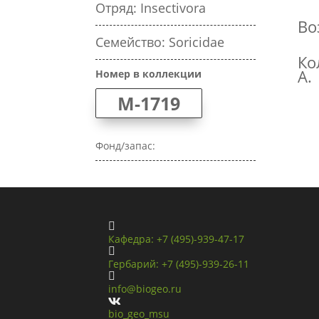
Отряд: Insectivora
Во
Семейство: Soricidae
Ко
А.
Номер в коллекции
M-1719
Фонд/запас:

Кафедра: +7 (495)-939-47-17

Гербарий: +7 (495)-939-26-11

info@biogeo.ru

bio_geo_msu