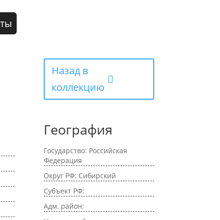
кты
Назад в
коллекцию
География
Государство: Российская
Федерация
Округ РФ: Сибирский
Субъект РФ:
Адм. район: