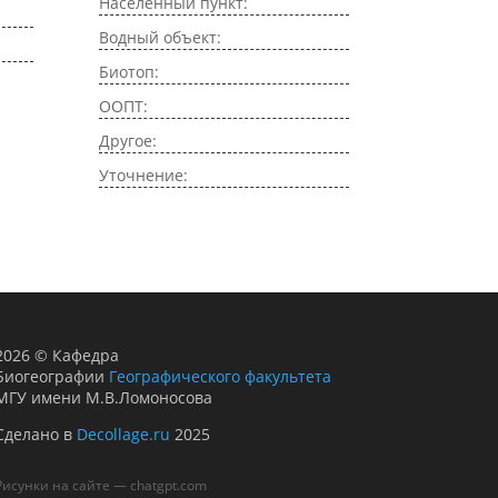
Населенный пункт:
Водный объект:
Биотоп:
ООПТ:
Другое:
Уточнение:
2026
©
Кафедра
Биогеографии
Географического факультета
МГУ имени М.В.Ломоносова
Сделано в
Decollage.ru
2025
Рисунки на сайте — chatgpt.com