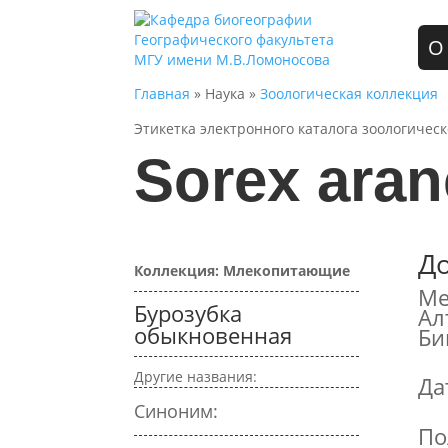
О
Главная
» Наука »
Зоологическая коллекция
Этикетка электронного каталога зоологичес
Sorex ara
Д
Коллекция: Млекопитающие
Ме
Бурозубка
Ал
обыкновенная
Би
Другие названия:
Да
Синоним:
По