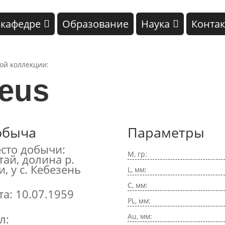
 кафедре
Образование
Наука
Конта
кой коллекции:
neus
обыча
Параметры
сто добычи:
M, гр:
тай, долина р.
и, у с. Кебезень
L, мм:
C, мм:
та: 10.07.1959
PL, мм:
Au, мм:
л: