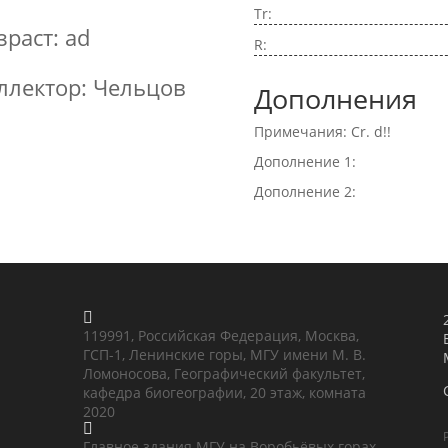
Tr:
зраст: ad
R:
ллектор: Чельцов
Дополнения
Примечания: Cr. d!!
Дополнение 1:
Дополнение 2:

119991, Российская Федерация, Москва,
ГСП-1, Ленинские горы, МГУ имени М. В.
Ломоносова, Географический факультет,
кафедра биогеографии, 20 этаж, комната
2020

Главное здания МГУ на Воробьёвых горах,