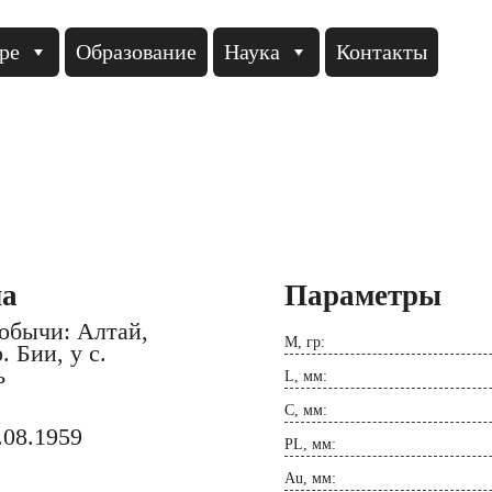
ре
Образование
Наука
Контакты
а
Параметры
обычи: Алтай,
M, гр:
. Бии, у с.
ь
L, мм:
C, мм:
.08.1959
PL, мм:
Au, мм: