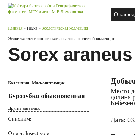
О кафед
Главная
» Наука »
Зоологическая коллекция
Этикетка электронного каталога зоологической коллекции:
Sorex araneus
Добыч
Коллекция: Млекопитающие
Место д
Бурозубка обыкновенная
долина р
Кебезен
Другие названия:
Синоним:
Дата: 03
Отряд: Insectivora