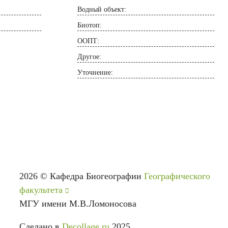
Водный объект:
Биотоп:
ООПТ:
Другое:
Уточнение:
2026
©
Кафедра Биогеографии
Географического
факультета
МГУ имени М.В.Ломоносова
Сделано в
Decollage.ru
2025