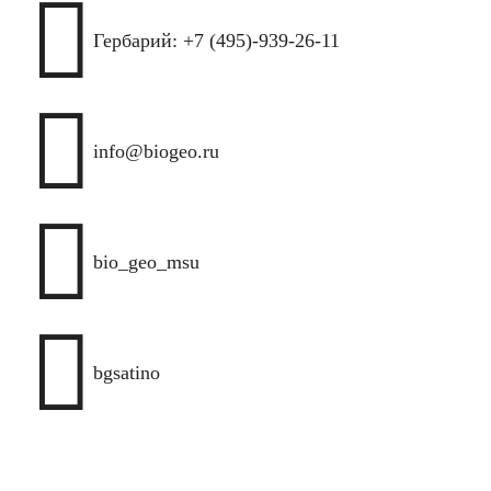

Гербарий: +7 (495)-939-26-11

info@biogeo.ru

bio_geo_msu

bgsatino