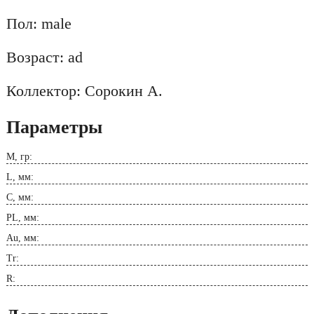
Пол: male
Возраст: ad
Коллектор: Сорокин А.
Параметры
M, гр:
L, мм:
C, мм:
PL, мм:
Au, мм:
Tr:
R: